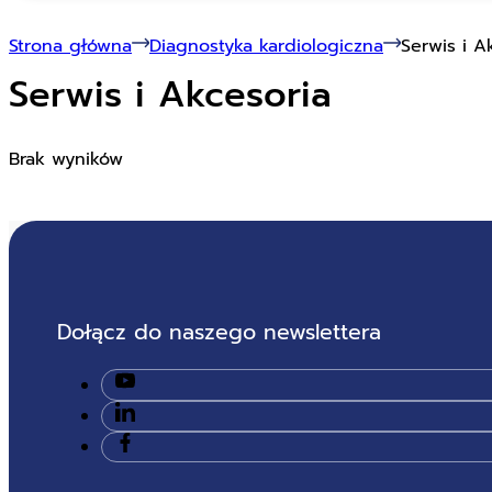
Strona główna
Diagnostyka kardiologiczna
Serwis i A
Serwis i Akcesoria
Brak wyników
Dołącz do naszego newslettera