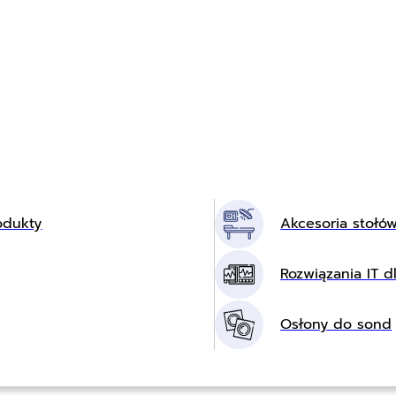
odukty
Akcesoria stołó
Rozwiązania IT dl
Osłony do sond