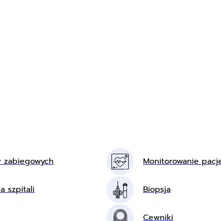
w zabiegowych
Monitorowanie pacj
a szpitali
Biopsja
Cewniki