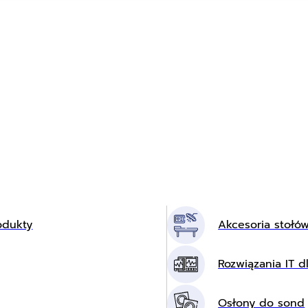
odukty
Akcesoria stołó
Rozwiązania IT dl
Osłony do sond