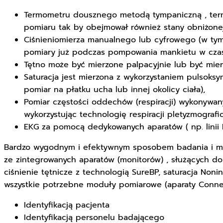
Termometru dousznego metodą tympaniczną , term
pomiaru tak by obejmował również stany obniżonej
Ciśnieniomierza manualnego lub cyfrowego (w tym
pomiary już podczas pompowania mankietu w czas
Tętno może być mierzone palpacyjnie lub być mierz
Saturacja jest mierzona z wykorzystaniem pulsoks
pomiar na płatku ucha lub innej okolicy ciała),
Pomiar częstości oddechów (respiracji) wykonywany
wykorzystując technologię respiracji pletyzmografi
EKG za pomocą dedykowanych aparatów ( np. linii 
Bardzo wygodnym i efektywnym sposobem badania i mon
ze zintegrowanych aparatów (monitorów) , służących 
ciśnienie tętnicze z technologią SureBP, saturacja Noni
wszystkie potrzebne moduły pomiarowe (aparaty Connex
Identyfikacją pacjenta
Identyfikacją personelu badającego