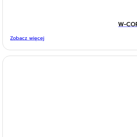
W-COR
Zobacz więcej