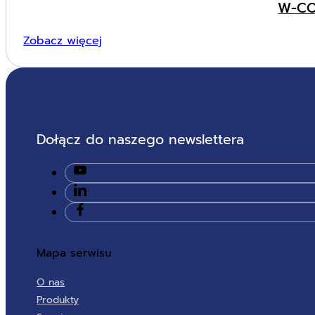
W-CO
Zobacz więcej
Dołącz do naszego newslettera
Mapa serwisu
O nas
Produkty