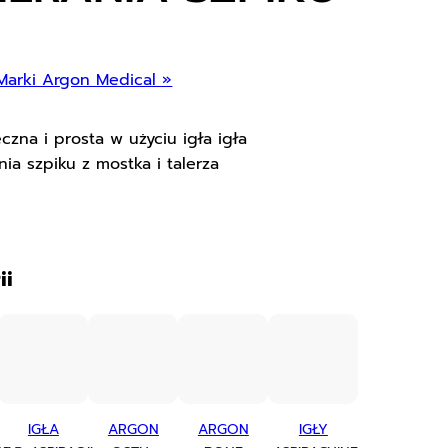
Marki Argon Medical »
zna i prosta w użyciu igła igła
ia szpiku z mostka i talerza
ii
IGŁA
ARGON
ARGON
IGŁY