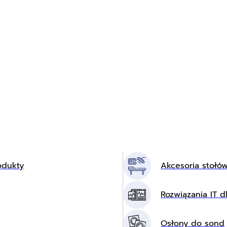
odukty
Akcesoria stołó
Rozwiązania IT dl
Osłony do sond