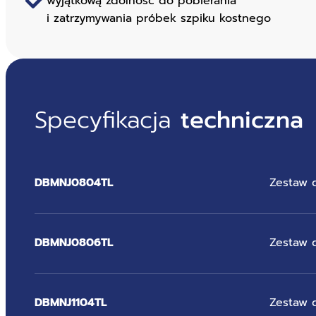
wyjątkową zdolność do pobierania
i zatrzymywania próbek szpiku kostnego
Specyfikacja
techniczna
DBMNJ0804TL
Zestaw d
DBMNJ0806TL
Zestaw d
DBMNJ1104TL
Zestaw d