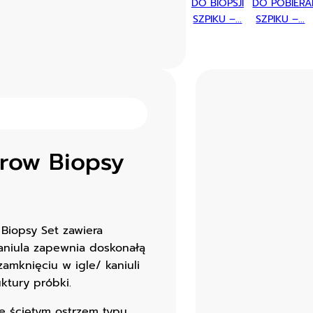
DO BIOPSJI
DO POBIERA
SZPIKU –...
SZPIKU –...
row Biopsy
Biopsy Set zawiera
Kaniula zapewnia doskonałą
amknięciu w igle/ kaniuli
ktury próbki.
e ściętym ostrzem typu