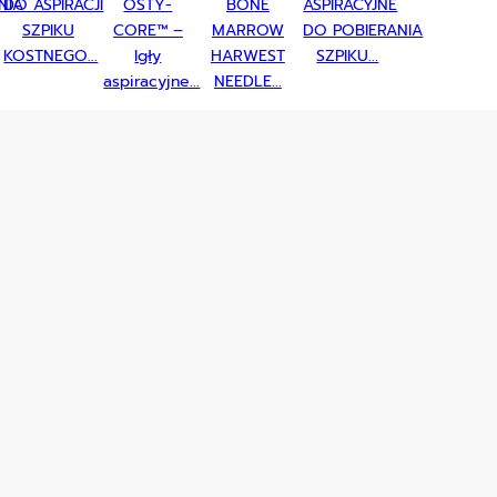
NIA
DO ASPIRACJI
OSTY-
BONE
ASPIRACYJNE
SZPIKU
CORE™ –
MARROW
DO POBIERANIA
KOSTNEGO...
Igły
HARWEST
SZPIKU...
aspiracyjne...
NEEDLE...