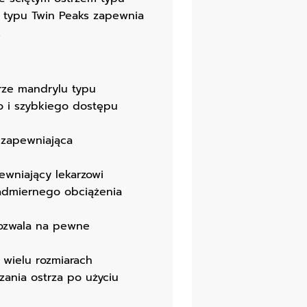
i typu Twin Peaks zapewnia
.
trze mandrylu typu
o i szybkiego dostępu
j zapewniająca
ewniający lekarzowi
nadmiernego obciążenia
pozwala na pewne
 wielu rozmiarach
ania ostrza po użyciu