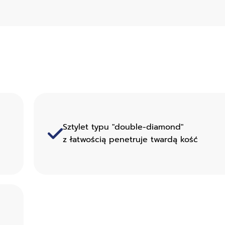
Sztylet typu "double-diamond"
z łatwością penetruje twardą kość