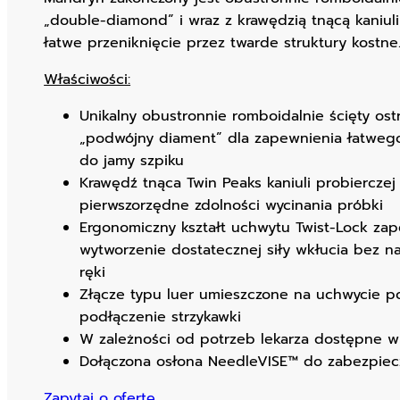
„double-diamond” i wraz z krawędzią tnącą kaniul
łatwe przeniknięcie przez twarde struktury kostne
Właściwości:
Unikalny obustronnie romboidalnie ścięty os
„podwójny diament” dla zapewnienia łatweg
do jamy szpiku
Krawędź tnąca Twin Peaks kaniuli probiercze
pierwszorzędne zdolności wycinania próbki
Ergonomiczny kształt uchwytu Twist-Lock zap
wytworzenie dostatecznej siły wkłucia bez 
ręki
Złącze typu luer umieszczone na uchwycie 
podłączenie strzykawki
W zależności od potrzeb lekarza dostępne w
Dołączona osłona NeedleVISE™ do zabezpiecz
Zapytaj o ofertę