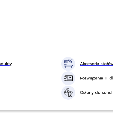
odukty
Akcesoria stołó
Rozwiązania IT dl
Osłony do sond