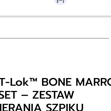
T-Lok™ BONE MAR
SET – ZESTAW
IERANIA SZPIKU