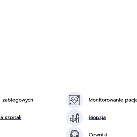
w zabiegowych
Monitorowanie pacj
a szpitali
Biopsja
Cewniki