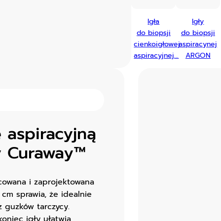
Igła
Igły
do biopsji
do biopsji
cienkoigłowej
aspiracynej
aspiracyjnej...
ARGON
 aspiracyjną
my Curaway™
acowana i zaprojektowana
6 cm sprawia, że idealnie
z guzków tarczycy.
koniec igły ułatwia