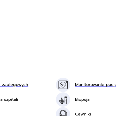
w zabiegowych
Monitorowanie pacj
a szpitali
Biopsja
Cewniki