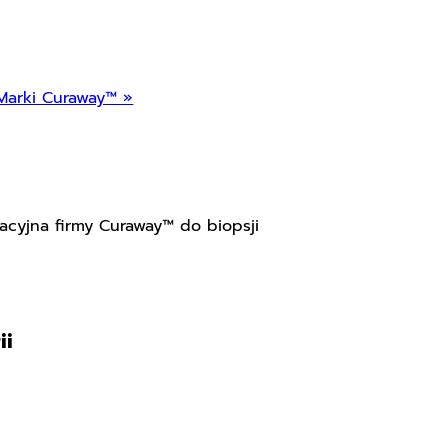
Marki Curaway™ »
racyjna firmy Curaway™ do biopsji
ii