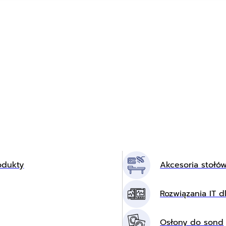
odukty
Akcesoria stołó
Rozwiązania IT dl
Osłony do sond