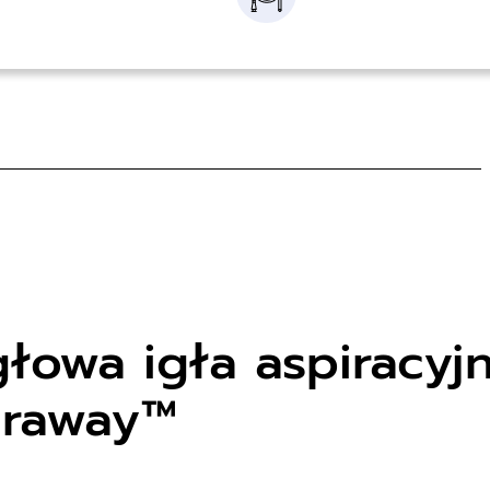
głowa igła aspiracyj
uraway™