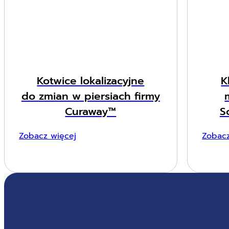
Kotwice lokalizacyjne
K
do zmian w piersiach firmy
Curaway™
S
Zobacz więcej
Zobacz