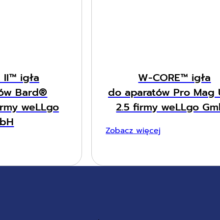
II™ igła
W-CORE™ igła
tów Bard®
do aparatów Pro Mag U
rmy weLLgo
2.5 firmy weLLgo G
bH
Zobacz więcej