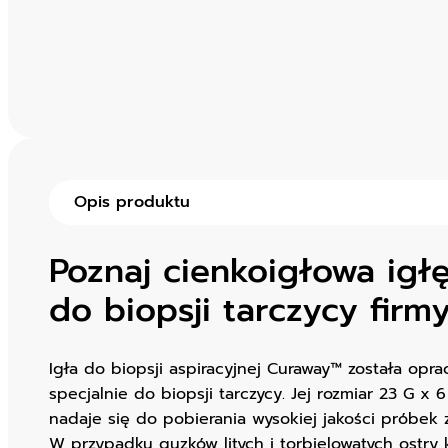
Opis produktu
Poznaj cienkoigłowa igłę
do biopsji tarczycy fir
Igła do biopsji aspiracyjnej Curaway™ została opr
specjalnie do biopsji tarczycy. Jej rozmiar 23 G x 
nadaje się do pobierania wysokiej jakości próbek 
W przypadku guzków litych i torbielowatych ostry 