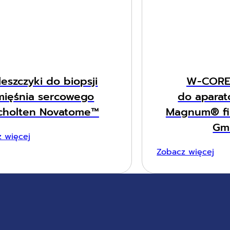
leszczyki do biopsji
W-CORE 
mięśnia sercowego
do apara
cholten Novatome™
Magnum® fi
Gm
 więcej
Zobacz więcej