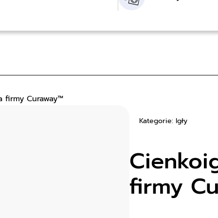
na firmy Curaway™
Kategorie: Igły
Cienkoi
firmy C