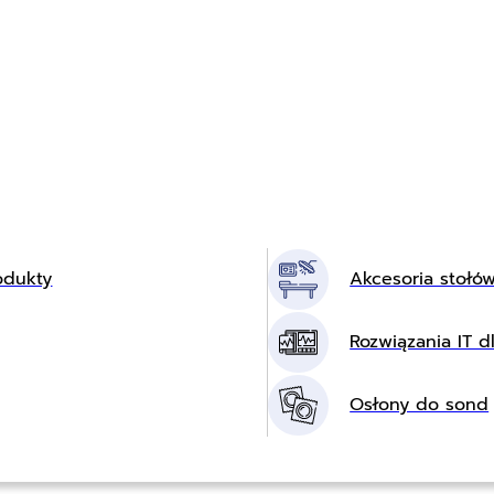
odukty
Akcesoria stołó
Rozwiązania IT dl
Osłony do sond