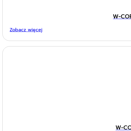
W-COR
Zobacz więcej
W-CO