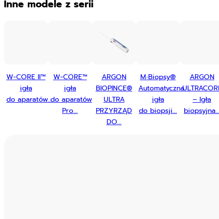
Inne modele z serii
W-CORE II™
W-CORE™
ARGON
M∙Biopsy®
ARGON
igła
igła
BIOPINCE®
Automatyczna
ULTRACOR
do aparatów...
do aparatów
ULTRA
igła
– Igła
Pro...
PRZYRZĄD
do biopsji...
biopsyjna..
DO...