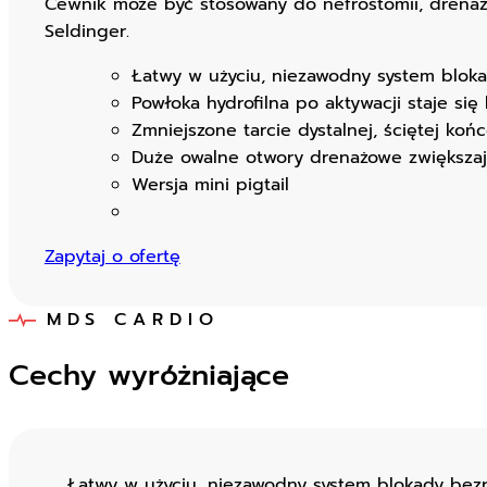
Cewnik może być stosowany do nefrostomii, drenażu
Seldinger.
Łatwy w użyciu, niezawodny system blok
Powłoka hydrofilna po aktywacji staje się 
Zmniejszone tarcie dystalnej, ściętej ko
Duże owalne otwory drenażowe zwiększaj
Wersja mini pigtail
Zapytaj o ofertę
MDS CARDIO
Cechy wyróżniające
Łatwy w użyciu, niezawodny system blokady bez