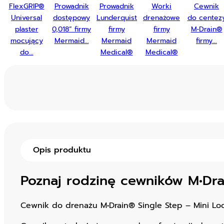
FlexGRIP®
Prowadnik
Prowadnik
Worki
Cewnik
Universal
dostępowy
Lunderquist
drenażowe
do centez
plaster
0,018” firmy
firmy
firmy
M•Drain®
mocujący
Mermaid...
Mermaid
Mermaid
firmy...
do...
Medical®
Medical®
Opis produktu
Poznaj rodzinę cewników M•Dr
Cewnik do drenażu M•Drain® Single Step – Mini Lock