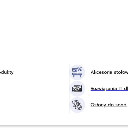
odukty
Akcesoria stołó
Rozwiązania IT dl
Osłony do sond