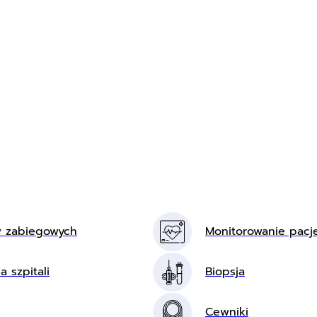
w zabiegowych
Monitorowanie pacj
a szpitali
Biopsja
Cewniki