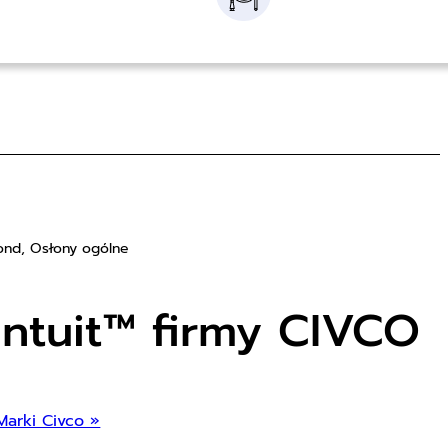
ond, Osłony ogólne
Intuit™ firmy CIVCO
Marki Civco »