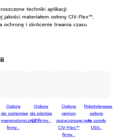
proszczone techniki aplikacji
j jakości materiałem osłony CIV-Flex™,
a ochronę i skrócenie trwania czasu
ii
Osłony
Osłony
Osłony
Polietylenowe
do systemów
do pilotów
ramion
osłony
mammotonicznych
CT firmy...
pozycjonujących
na sondy
firmy...
CIV-Flex™
USG...
firmy...