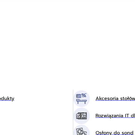
odukty
Akcesoria stołó
Rozwiązania IT dl
Osłony do sond