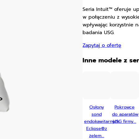
Seria Intuit™ oferuje u
w połączeniu z wysokie
wpływając korzystnie n
badania USG.
Zapytaj o ofertę
Inne modele z ser
Osłony
Pokrowce
sond
do aparatów
endokawitarnych
USG firmy...
Eclipse®z
żelem...