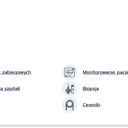
w zabiegowych
Monitorowanie pacj
a szpitali
Biopsja
Cewniki