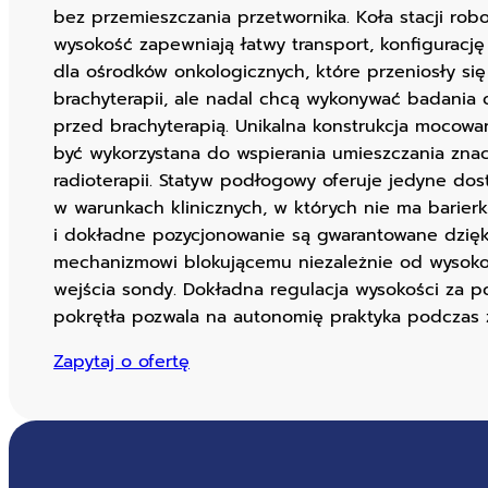
bez przemieszczania przetwornika. Koła stacji rob
wysokość zapewniają łatwy transport, konfigurację
dla ośrodków onkologicznych, które przeniosły si
brachyterapii, ale nadal chcą wykonywać badania 
przed brachyterapią. Unikalna konstrukcja moco
być wykorzystana do wspierania umieszczania znacz
radioterapii. Statyw podłogowy oferuje jedyne do
w warunkach klinicznych, w których nie ma barierki
i dokładne pozycjonowanie są gwarantowane dzi
mechanizmowi blokującemu niezależnie od wysoko
wejścia sondy. Dokładna regulacja wysokości za
pokrętła pozwala na autonomię praktyka podczas 
Zapytaj o ofertę