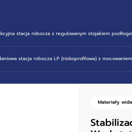
nkcyjna stacja robocza z regulowanym stojakiem podłog
daniowa stacja robocza LP (niskoprofilowa) z mocowani
Materiały wid
Stabiliz