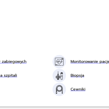
w zabiegowych
Monitorowanie pacj
a szpitali
Biopsja
Cewniki