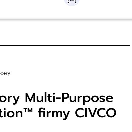
ppery
aory Multi-Purpose
tion™ firmy CIVCO