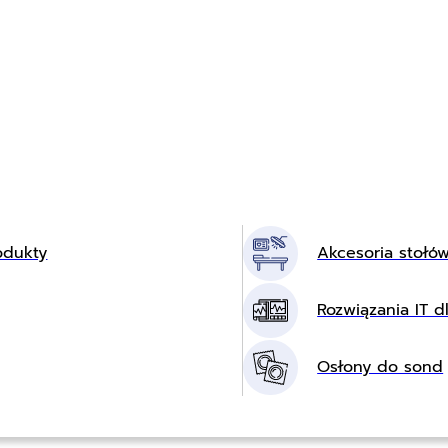
odukty
Akcesoria stołó
Rozwiązania IT dl
Osłony do sond