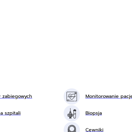
w zabiegowych
Monitorowanie pacj
a szpitali
Biopsja
Cewniki