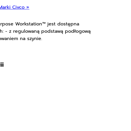
Marki Civco »
urpose Workstation™ jest dostępna
h: - z regulowaną podstawą podłogową
owaniem na szynie.
ii