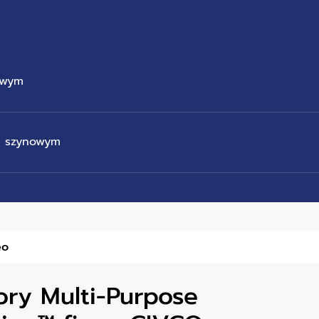
owym
em szynowym
eo
aory Multi-Purpose