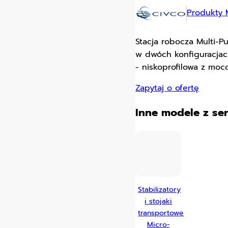
Produkty 
Stacja robocza Multi-P
w dwóch konfiguracjac
- niskoprofilowa z moc
Zapytaj o ofertę
Inne modele z ser
Stabilizatory
i stojaki
transportowe
Micro-