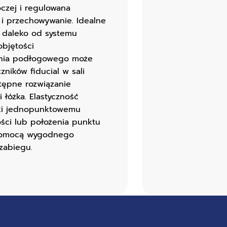
oczej i regulowana
 i przechowywanie. Idealne
ę daleko od systemu
objętości
wania podłogowego może
ników fiducial w sali
stępne rozwiązanie
 łóżka. Elastyczność
ęki jednopunktowemu
ści lub położenia punktu
 pomocą wygodnego
zabiegu.