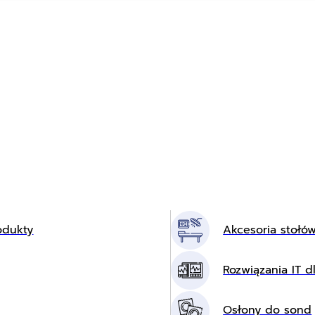
odukty
Akcesoria stołó
Rozwiązania IT dl
Osłony do sond