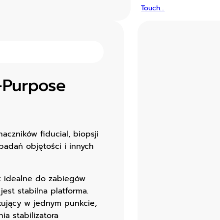
Touch...
i-Purpose
aczników fiducial, biopsji
 badań objętości i innych
t idealne do zabiegów
st stabilna platforma.
kujący w jednym punkcie,
ia stabilizatora