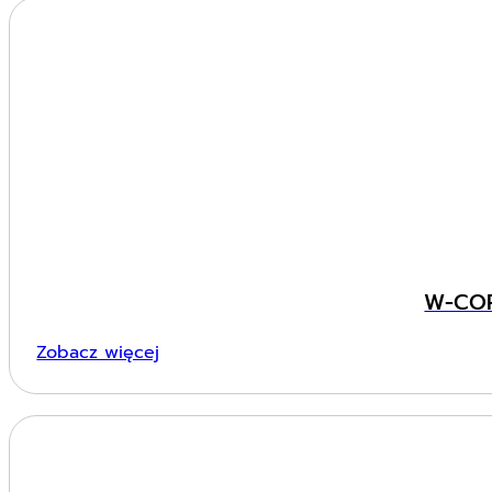
W-COR
Zobacz więcej