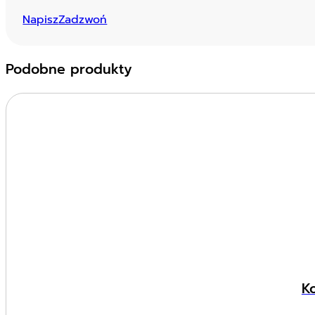
Napisz
Zadzwoń
Podobne produkty
K