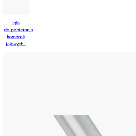
Igła
do pobierania
komórek
jajowych...