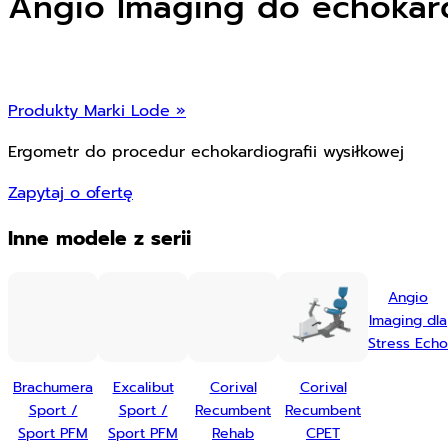
Angio Imaging do echokard
Produkty Marki Lode »
Ergometr do procedur echokardiografii wysiłkowej
Zapytaj o ofertę
Inne modele z serii
Angio
Imaging dla
Stress Echo
Brachumera
Excalibut
Corival
Corival
Sport /
Sport /
Recumbent
Recumbent
Sport PFM
Sport PFM
Rehab
CPET