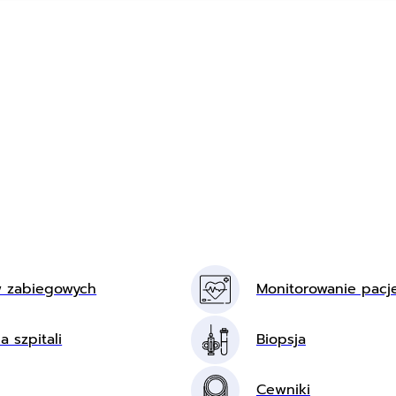
w zabiegowych
Monitorowanie pacj
a szpitali
Biopsja
Cewniki