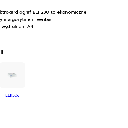
ktrokardiograf ELI 230 to ekonomiczne
łym algorytmem Veritas
 wydrukiem A4
ii
ELI150c