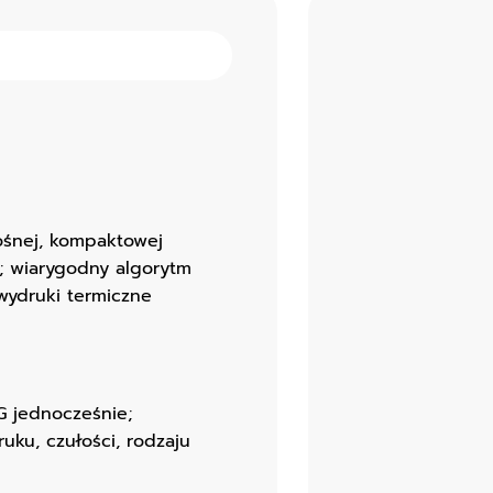
ośnej, kompaktowej
u; wiarygodny algorytm
 wydruki termiczne
 jednocześnie;
uku, czułości, rodzaju