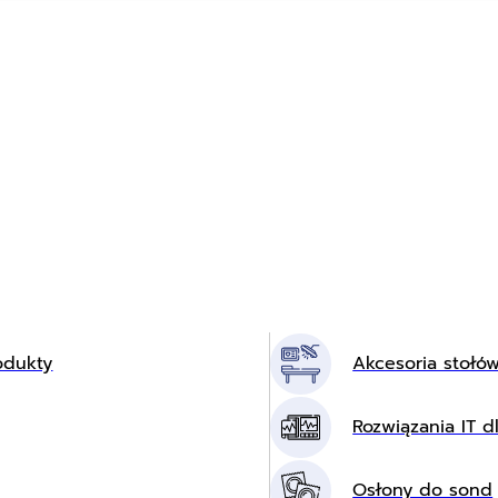
odukty
Akcesoria stołó
Rozwiązania IT dl
Osłony do sond