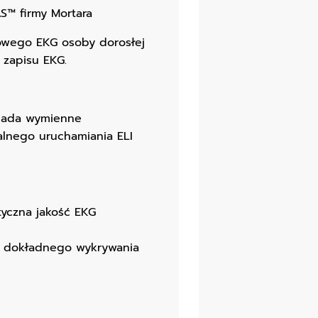
S™ firmy Mortara
kowego EKG osoby dorosłej
 zapisu EKG.
iada wymienne
alnego uruchamiania ELI
tyczna jakość EKG
a dokładnego wykrywania