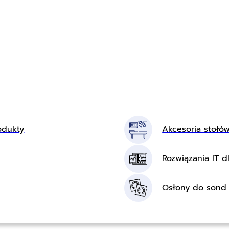
odukty
Akcesoria stołó
Rozwiązania IT dl
Osłony do sond