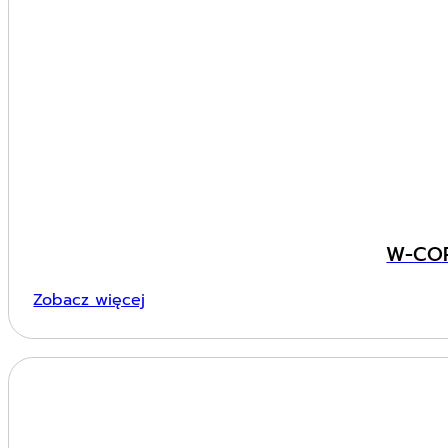
W-COR
Zobacz więcej