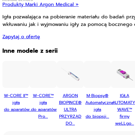
Produkty Marki Argon Medical »
Igła pozwalająca na pobieranie materiału do badań prz
wkłuwaniu jak i wyjmowaniu igły za pomocą bocznego 
Zapytaj o ofertę
Inne modele z serii
W-CORE II™
W-CORE™
ARGON
M∙Biopsy®
IGŁA
igła
igła
BIOPINCE®
Automatyczna
AUTOMAT
do aparatów...
do aparatów
ULTRA
igła
WAVE™
Pro...
PRZYRZĄD
do biopsji...
firmy
DO...
weLLgo...