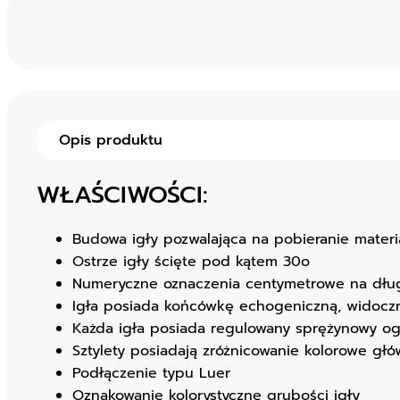
Opis produktu
WŁAŚCIWOŚCI:
Budowa igły pozwalająca na pobieranie mater
Ostrze igły ścięte pod kątem 30o
Numeryczne oznaczenia centymetrowe na długo
Igła posiada końcówkę echogeniczną, widocz
Każda igła posiada regulowany sprężynowy ogr
Sztylety posiadają zróżnicowanie kolorowe głó
Podłączenie typu Luer
Oznakowanie kolorystyczne grubości igły