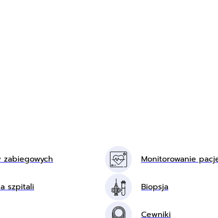
w zabiegowych
Monitorowanie pacj
a szpitali
Biopsja
Cewniki