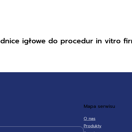
nice igłowe do procedur in vitro f
Mapa serwisu
O nas
Produkty