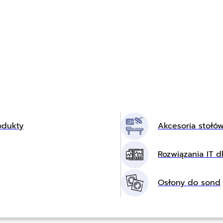
odukty
Akcesoria stołó
Rozwiązania IT dl
Osłony do sond