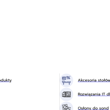
odukty
Akcesoria stołó
Rozwiązania IT dl
Osłony do sond