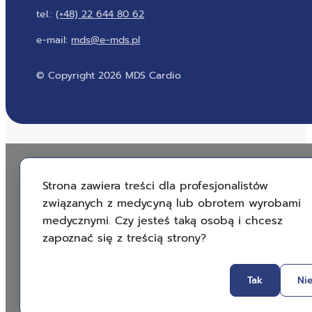
tel.:
(+48) 22 644 80 62
e-mail:
mds@e-mds.pl
© Copyright 2026 MDS Cardio
Strona zawiera treści dla profesjonalistów
związanych z medycyną lub obrotem wyrobami
medycznymi. Czy jesteś taką osobą i chcesz
zapoznać się z treścią strony?
Tak
Ni